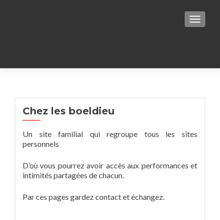
TOGGLE
Warning
: Undefined variable $zerif_logo 
/home/clients/71574e19dfb07e74e53825b09902e
Chez les boeldieu
Un site familial qui regroupe tous les sites
content/themes/responsiveboat/header.php
on
personnels
D’où vous pourrez avoir accès aux performances et
intimités partagées de chacun.
Par ces pages gardez contact et échangez.