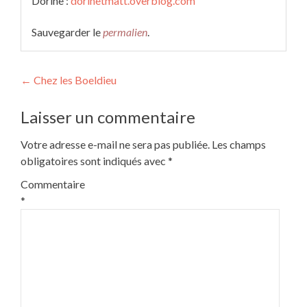
Dorine :
dorinetmatt.overblog.com
Sauvegarder le
permalien
.
Navigation
←
Chez les Boeldieu
de
Laisser un commentaire
l’article
Votre adresse e-mail ne sera pas publiée.
Les champs
obligatoires sont indiqués avec
*
Commentaire
*