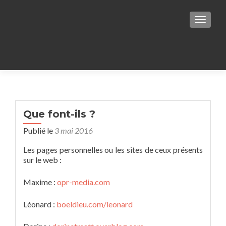
TOGGLE
Warning
: Undefined variable $zerif_logo 
/home/clients/71574e19dfb07e74e53825b09902e
Que font-ils ?
Publié le
3 mai 2016
content/themes/responsiveboat/header.php
on
Les pages personnelles ou les sites de ceux présents
sur le web :
Maxime :
opr-media.com
Léonard :
boeldieu.com/leonard